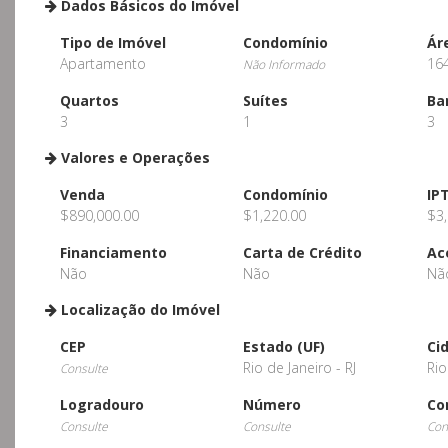
Dados Básicos do Imóvel
Tipo de Imóvel
Condomínio
Ár
Apartamento
16
Não Informado
Quartos
Suítes
Ba
3
1
3
Valores e Operações
Venda
Condomínio
IP
$890,000.00
$1,220.00
$3,
Financiamento
Carta de Crédito
Ac
Não
Não
Nã
Localização do Imóvel
CEP
Estado (UF)
Ci
Rio de Janeiro - RJ
Rio
Consulte
Logradouro
Número
Co
Consulte
Consulte
Con