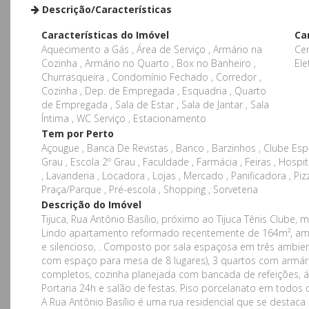
Descrição/Características
Características do Imóvel
Ca
Aquecimento a Gás , Área de Serviço , Armário na
Cen
Cozinha , Armário no Quarto , Box no Banheiro ,
Ele
Churrasqueira , Condomínio Fechado , Corredor ,
Cozinha , Dep. de Empregada , Esquadria , Quarto
de Empregada , Sala de Estar , Sala de Jantar , Sala
Íntima , WC Serviço , Estacionamento
Tem por Perto
Açougue , Banca De Revistas , Banco , Barzinhos , Clube Espor
Grau , Escola 2º Grau , Faculdade , Farmácia , Feiras , Hospita
, Lavanderia , Locadora , Lojas , Mercado , Panificadora , Piz
Praça/Parque , Pré-escola , Shopping , Sorveteria
Descrição do Imóvel
Tijuca, Rua Antônio Basílio, próximo ao Tijuca Tênis Clube
Lindo apartamento reformado recentemente de 164m², amplo
e silencioso, . Composto por sala espaçosa em três ambiente
com espaço para mesa de 8 lugares), 3 quartos com armário
completos, cozinha planejada com bancada de refeições, á
Portaria 24h e salão de festas. Piso porcelanato em todos
A Rua Antônio Basílio é uma rua residencial que se destaca