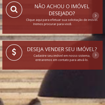
NÃO ACHOU O IMÓVEL
DESEJADO?
Clique aqui para efetuar sua solicitação de imóvel.
Iremos procurar para você.
DESEJA VENDER SEU IMÓVEL?
Cadastre seu imóvel em nosso sistema,
entraremos em contato para ativá-lo.