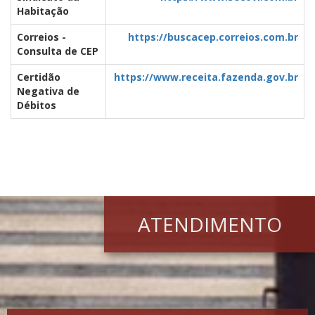
Habitação
Correios -
https://buscacep.correios.com.br
Consulta de CEP
Certidão
https://www.receita.fazenda.gov.br
Negativa de
Débitos
ATENDIMENTO