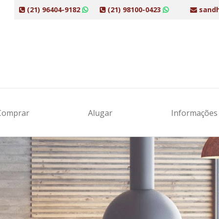
(21) 96404-9182
(21) 98100-0423
sandh
Comprar
Alugar
Informaçõe