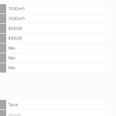
70.00 (m²)
70.00 (m²)
$630.00
$900.00
Não
Não
Não
Tijuca
Consulte