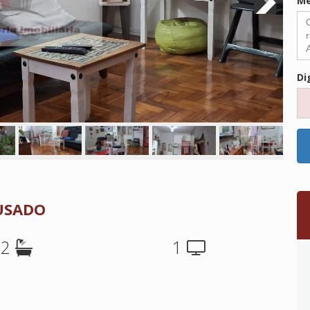
M
Di
 USADO
2
1