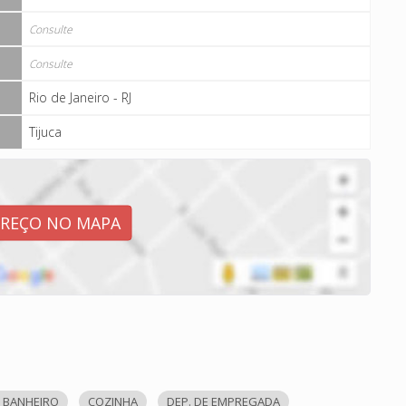
Consulte
Consulte
Rio de Janeiro - RJ
Tijuca
EREÇO NO MAPA
 BANHEIRO
COZINHA
DEP. DE EMPREGADA