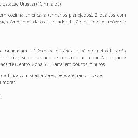
 Estação Uruguai (10min à pé).
m cozinha americana (armários planejados), 2 quartos com
viço. Ambientes claros e arejados. Estão incluídos os móveis e
do Guanabara e 10min de distância à pé do metrô Estação
 Farmácias, Supermercados e comércio ao redor. A posição é
djacente (Centro, Zona Sul, Barra) em poucos minutos.
 da Tijuca com suas árvores, beleza e tranquilidade.
e morar!
o.