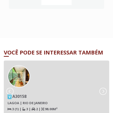
VOCÊ PODE SE INTERESSAR TAMBÉM
A30158
V
LAGOA | RIO DE JANEIRO
3 (1)
|
3
|
2
|
98.00M²