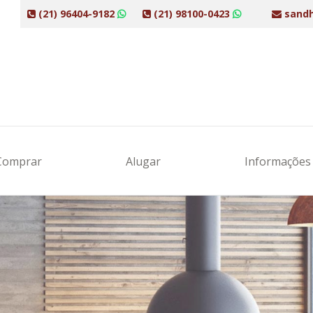
(21) 96404-9182
(21) 98100-0423
sandh
Comprar
Alugar
Informaçõe