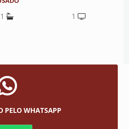
 USADO
1
1
O PELO WHATSAPP